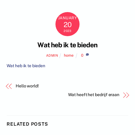
Skip
to
content
JANUARY
20
2023
Wat heb ik te bieden
home
0
ADMIN
Wat heb ik te bieden
Hello world!
Wat heeft het bedrijf eraan
RELATED POSTS