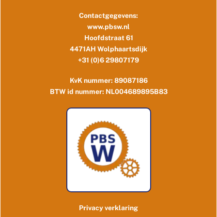
Back
To
Contactgegevens:
Top
www.pbsw.nl
Hoofdstraat 61
4471AH Wolphaartsdijk
+31 (0)6 29807179
KvK nummer: 89087186
BTW id nummer: NL004689895B83
Privacy verklaring